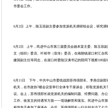
市委会工作。
6月2日 上午，陈玉琼副主委参加党派机关调研组会议，研究调
6月2日 上午，民进中山市第三届委员会姚本棠主委、陈玉琼
文（组织）委员、叶裕华（宣传）委员，在南朗镇崖口村汇合民
建国副主任等同志，在崖口村委陆汉满书记的陪同下视察100亩
6月11日 下午，中共中山市委统战部苏伟强部长、李燕仪副
机关，在市政协7楼会议室举行全体专干座谈会，听取党派机关
议。会上，苏伟强部长就党派机关的编制问题、经费问题、办公
工作、收发文的待遇等方面一一现场解答和落实。民进中山市第
裕华专干参加了座谈会。会后，苏伟强部长一行分别走访了七个