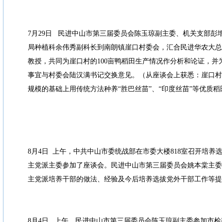
7月29日 民进中山市第三届委员会陈玉琼副主委、机关支部彭
局种植科余伟秀副科长到南朗镇崖口村委会，汇合民进华农大总
教授，共同为崖口村的100亩鸭稻田生产情况作分析和论证，并
事宜与村委会陆汉满书记交换意见。（从座谈会上获悉：崖口村将
规模的基础上用传统方法种养“胜巴丝苗”、“印度丝苗”等优质稻田
8月4日 上午，中共中山市委统战部在市委大楼818室召开培养
主党派主委参加了座谈会。民进中山市第三届委员会姚本棠主委
主党派培养干部的做法、经验及今后培养选拔党外干部工作等提
8月4日 上午，民进中山市第三届委员会陈玉琼副主委参加市