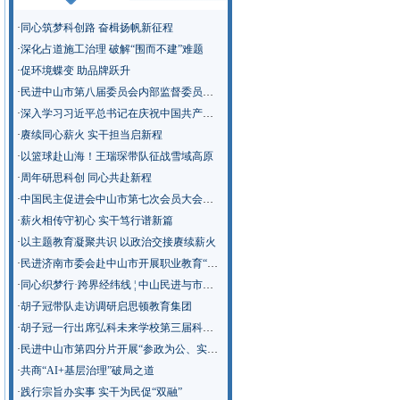
·
同心筑梦科创路 奋楫扬帆新征程
·
深化占道施工治理 破解“围而不建”难题
·
促环境蝶变 助品牌跃升
·
民进中山市第八届委员会内部监督委员会召开第一次会议
·
深入学习习近平总书记在庆祝中国共产党成立105周年大会上的重要讲话精神
·
赓续同心薪火 实干担当启新程
·
以篮球赴山海！王瑞琛带队征战雪域高原
·
周年研思科创 同心共赴新程
·
中国民主促进会中山市第七次会员大会召开
·
薪火相传守初心 实干笃行谱新篇
·
以主题教育凝聚共识 以政治交接赓续薪火
·
民进济南市委会赴中山市开展职业教育“新双高”建设专题调研
·
同心织梦行·跨界经纬线 ¦ 中山民进与市教师发展中心“青春聊聊吧”活动走进南侨英才学校
·
胡子冠带队走访调研启思顿教育集团
·
胡子冠一行出席弘科未来学校第三届科技节
·
民进中山市第四分片开展“参政为公、实干为民”主题教育学习调研
·
共商“AI+基层治理”破局之道
·
践行宗旨办实事 实干为民促“双融”