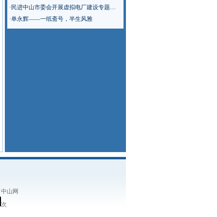
·
民进中山市委会开展虚拟电厂建设专题调研
·
单永辉——一纸斋号，半生风雅
：中山网
次