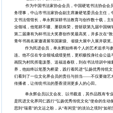
作为中国书法家协会会员，中国硬笔书法协会会
务理事，中山市书法家协会副主席兼硬笔委员会主任，
文书法馆馆长，单永辉深耕书法教育与创作数十载，主
业领域，他笔耕不辍、屡获殊荣，曾斩获第九届中国钢
第二届康有为杯书法大奖赛创作奖最高奖，并多次在“敦
青年书画名家邀请展等国家级、省级大展中入展并获奖
作为民进会员，单永辉始终将个人的艺术追求与
连。他不仅在专业领域成绩斐然，更积极投身社会公益
画院为村民挥毫泼墨、送福送春联，到在书法培训中倾
养，他始终以笔墨为桥梁，践行着民进“弘扬优秀传统文
们看到了一位文化界会员的责任与担当——不仅要做艺
传播者，让传统书法的墨香浸润更多人的心田。
单永辉会员以文会友、以书载道，其作品既有专
是民进文化界同仁践行“弘扬优秀传统文化”使命的生动侧
思到“瑞斋”的文运之盼，从“有闲堂”的淡泊之境到“如