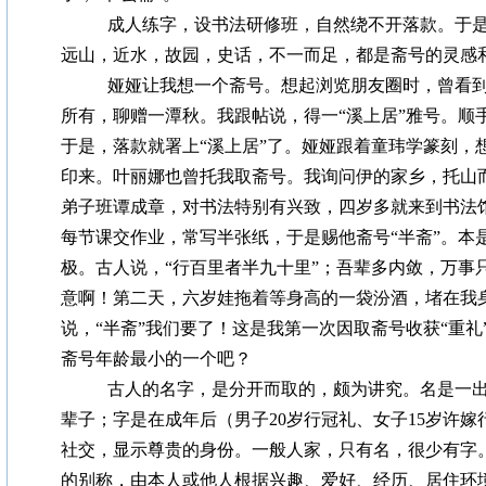
成人练字，设书法研修班，自然绕不开落款。于
远山，近水，故园，史话，不一而足，都是斋号的灵感
娅娅让我想一个斋号。想起浏览朋友圈时，曾看
所有，聊赠一潭秋。我跟帖说，得一“溪上居”雅号。顺
于是，落款就署上“溪上居”了。娅娅跟着童玮学篆刻，
印来。叶丽娜也曾托我取斋号。我询问伊的家乡，托山而
弟子班谭成章，对书法特别有兴致，四岁多就来到书法
每节课交作业，常写半张纸，于是赐他斋号“半斋”。本
极。古人说，“行百里者半九十里”；吾辈多内敛，万事只
意啊！第二天，六岁娃拖着等身高的一袋汾酒，堵在我
说，“半斋”我们要了！这是我第一次因取斋号收获“重礼
斋号年龄最小的一个吧？
古人的名字，是分开而取的，颇为讲究。名是一
辈子；字是在成年后（男子20岁行冠礼、女子15岁许
社交，显示尊贵的身份。一般人家，只有名，很少有字
的别称，由本人或他人根据兴趣、爱好、经历、居住环