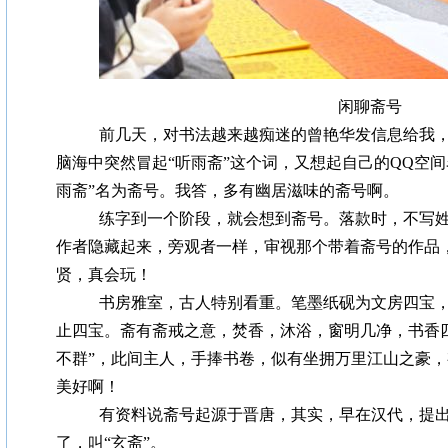
闲聊斋号
前几天，对书法越来越痴迷的曾艳华发信息给我，
脑海中突然冒起“听雨斋”这个词，又想起自己的QQ空间
雨斋”名为斋号。我答，多有幽居滋味的斋号啊。
练字到一个阶段，就会想到斋号。落款时，不写
作者隐藏起来，旁观者一样，审视那个带着斋号的作品
贤，真会玩！
书房雅室，古人特别看重。笔墨纸砚为文房四宝
止四宝。斋有斋戒之意，焚香，沐浴，窗明几净，书香
不群”，此间主人，手捧书卷，似有坐拥万里江山之豪
美好啊！
有资料说斋号起源于晋唐，其实，早在汉代，提出
了，叫“玄斋”。