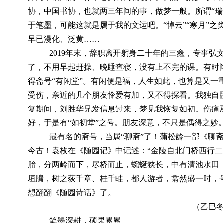
协，中国书协，也就两三年间的事，做梦一般。所谓“瑞
于笔墨，可能这就是属于我的文运吧。“悼云”“寒月”之
早已漫化、泛黄……
2019年末，辞职离开躬身二十年的三鑫，专事弘
了，不用早起赶操、晚睡查寝，没有上不完的课。有时
得斋号“有闲堂”。有闲便是福，人生如此，也算是又一
受伤，亲近的几个朋友怜爱有加，又不得探看。我独自
复期间，刘胜华兄发信息过来，梦见我恢复如初。伤痛
好，于是有“如初堂”之号。朋友深意，不只是偶得之妙
最有名的斋号，当属“聊斋”了！蒲松龄一部《聊
今古！袁枚在《随园记》中记述：“金陵自北门桥西行
胎，分两岭而下，尽桥而止，蜿蜒狭长，中有清池水田，俗号
垣牖，树之荻千章、桂千畦，都人游者，翕然盛一时，号
想翻翻《随园诗话》了。
（乙巳
笔墨深耕，硕果累累