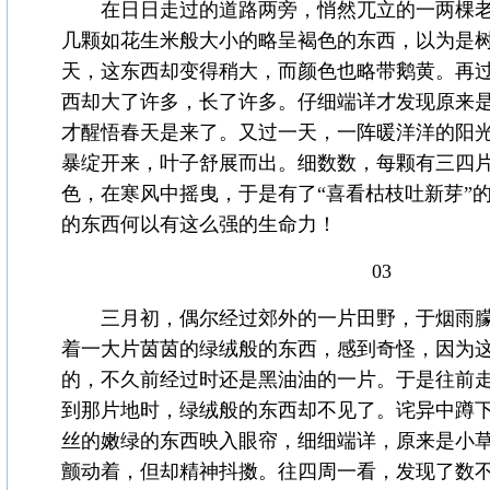
在日日走过的道路两旁，悄然兀立的一两棵老
几颗如花生米般大小的略呈褐色的东西，以为是
天，这东西却变得稍大，而颜色也略带鹅黄。再
西却大了许多，长了许多。仔细端详才发现原来
才醒悟春天是来了。又过一天，一阵暖洋洋的阳
暴绽开来，叶子舒展而出。细数数，每颗有三四
色，在寒风中摇曳，于是有了“喜看枯枝吐新芽”
的东西何以有这么强的生命力！
03
三月初，偶尔经过郊外的一片田野，于烟雨朦
着一大片茵茵的绿绒般的东西，感到奇怪，因为
的，不久前经过时还是黑油油的一片。于是往前
到那片地时，绿绒般的东西却不见了。诧异中蹲
丝的嫩绿的东西映入眼帘，细细端详，原来是小
颤动着，但却精神抖擞。往四周一看，发现了数