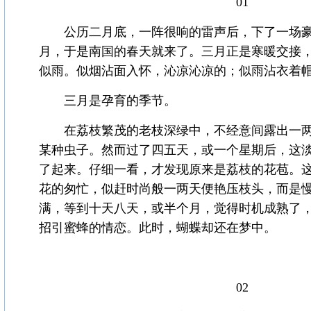
01
公历二月底，一阵很响的雷声后，下了一场豪
月，于是南国的春天就来了。三月正是寒暖交接
似雨。似烟沾面入怀，沁凉沁凉的；似雨沾衣着
三月是孕育的季节。
在荔枝繁茂的老枝深绿中，不经意间露出一两
某种虫子。然而过了四五天，或一个星期后，这
了起来。仔细一看，才发现原来是荔枝的花苞。
花的匆忙，似赶时尚般一两天便艳压枝头，而是
满，等到十天八天，或半个月，觉得时机成熟了
招引蜜蜂的情恋。此时，蝴蝶却还在梦中。
02