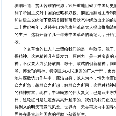
剥削压迫、贫困苦难的根源，它严重地阻碍了中国历史
利了帝国主义对中国的侵略和奴役。彻底推翻君主专制
和封建主义统治下极端贫困和落后状态中解放出来的前
二十世纪初年，以孙中山为代表的革命党人提出推翻清
的主张，这就开辟了几千年来中国革命的新纪元，开始
段。
辛亥革命的仁人志士留给我们的是一种敢闯、敢干、
畏精神。这种精神具有爆发力、原创力，是一种宝贵的
神，不仅要大力弘扬敢闯、敢干、敢试的创新精神，同
等、博爱”的精神。特别是为人民服务的广大干部，更
地与腐败势力作斗争，廉洁自身，以人为本，情为老百
众之所急，想群众之所想，解群众之所困，这样种精神
的精神财富。现在，中华民族的伟大复兴，已是跃出东
日，这轮红日是注定要高高升起来的。我们为我们正在
将到来的明天而意气风发。世界有一天会再次向中国寻
界将在最古老的国家的帮助下获得新生。