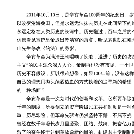
2011年10月10日，是辛亥革命100周年的纪念日
以改变沧海桑田，但是永远无法抹去历史在此间留下的
永远定格在人类历史的长河中。历史翻过，百年之后的
仿佛看见宣统皇帝退出乾清宫的落寞，听见袁世凯在帷
山先生修改《约法》的身影。
辛亥革命为满清王朝唱响了挽歌，送进了历史的坟墓
主义”的民主观念深入人心，帝制再也没有市场。一个
历史不容假设，所以很难想像，如果100年前，没有这
自己的理想用抛头颅洒热血的方式执着的追寻新的希望
的一种场面？
辛亥革命是一次划时代的创新和改革。它所要革除的
千年的制度，所要创立的资产阶级民主共和制度是一种
重，历尽艰险，但革命先驱者仍然坚持不懈，不屈不挠
曾经在数千年漫长岁月里凝聚、团结、鼓舞、振奋亿万
艰辛的奋斗终于达到革故鼎新的目的。封建君主专制制