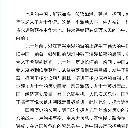
七月的中国，鲜花如海，笑语如潮。弹指一挥间，伟
产党迎来了九十华诞。这是一个激动人心、催人奋进、
将永远激荡在中华大地、将永远铭记在亿万人民的心中
向前！
九十年前，浙江嘉兴南湖的游船上诞生了伟大的中国
旧中国，她象一盏耀眼的明灯冲破了漫漫长夜的黑暗，
带来了希望的曙光。九十年，历史长河的一瞬间，中国
受人凌辱到倍受尊重，从贫穷落后到繁荣昌盛，发生了
载，抒写了多少坎坷与荆棘，溶进了多少屈辱和血泪，
业绩！九十年的历史巨变、风云激荡，九十年英雄辈出
国，经济蓬勃发展，社会充满生机，人民安居乐业，国
正满怀喜悦大踏步朝既定目标前进，此时此刻，抚今追
回顾历史的长河，我们这个拥有几千年悠久历史的文
八的战火、卢沟桥事变、南京大屠杀，夜慢慢，路慢慢
课桌，在这民族危亡的紧急关头，是中国共产党挥动着