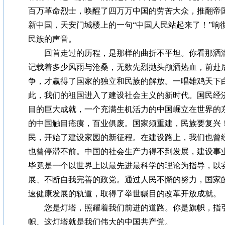
百万革命烈士，唤醒了四万万中国的劳苦大众，推翻帝
新中国，天安门城楼上的一句“中国人民站起来了！”响
民族的声音。
回首走过的历程，是那样的曲折不平坦。你看那洒满
记载着多少风雨与沧桑，无数先烈抛头颅洒热血，前赴
争，才赢得了国家的独立和民族的解放。一唱雄鸡天下
此，我们的祖国进入了建设社会主义的新时代。国民经
目的巨大成就，一个充满生机活力的中国崛立在世界的
的中国触目疮痍，百业俱废。国家须重建，民族要复兴
民，开始了建设家园的新征程。在建设路上，我们也曾
也曾停滞不前。中国的社会生产力得不到发展，建设事
毕竟是一个以世界上以最先进最科学的理论为指导，以
展、不断自我完善的政党。通过人民不懈的努力，国家
速健康发展的轨道，取得了举世瞩目的改革开放成就。
您是灯塔，照耀着我们前进的道路。你是旗帜，指引
帜、这灯塔就是我们伟大的中国共产党。