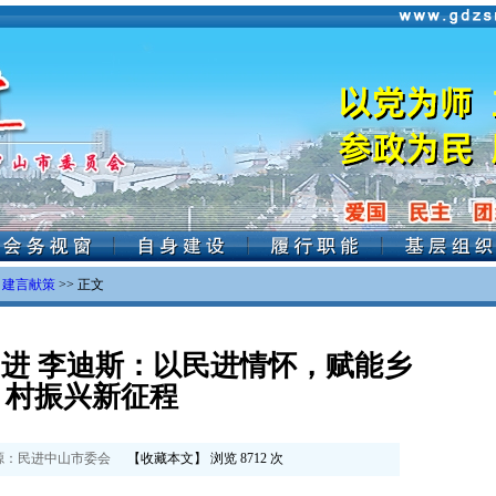
>
建言献策
>> 正文
进 李迪斯：以民进情怀，赋能乡
村振兴新征程
：
民进中山市委会
【
收藏本文
】 浏览
8712
次