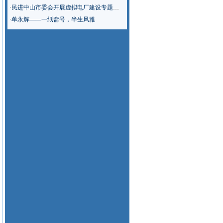
·
民进中山市委会开展虚拟电厂建设专题调研
·
单永辉——一纸斋号，半生风雅