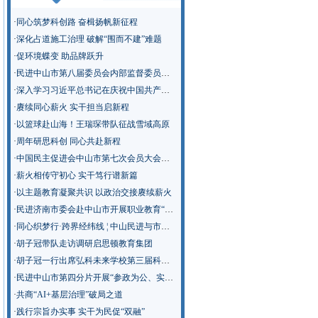
·
同心筑梦科创路 奋楫扬帆新征程
·
深化占道施工治理 破解“围而不建”难题
·
促环境蝶变 助品牌跃升
·
民进中山市第八届委员会内部监督委员会召开第一次会议
·
深入学习习近平总书记在庆祝中国共产党成立105周年大会上的重要讲话精神
·
赓续同心薪火 实干担当启新程
·
以篮球赴山海！王瑞琛带队征战雪域高原
·
周年研思科创 同心共赴新程
·
中国民主促进会中山市第七次会员大会召开
·
薪火相传守初心 实干笃行谱新篇
·
以主题教育凝聚共识 以政治交接赓续薪火
·
民进济南市委会赴中山市开展职业教育“新双高”建设专题调研
·
同心织梦行·跨界经纬线 ¦ 中山民进与市教师发展中心“青春聊聊吧”活动走进南侨英才学校
·
胡子冠带队走访调研启思顿教育集团
·
胡子冠一行出席弘科未来学校第三届科技节
·
民进中山市第四分片开展“参政为公、实干为民”主题教育学习调研
·
共商“AI+基层治理”破局之道
·
践行宗旨办实事 实干为民促“双融”