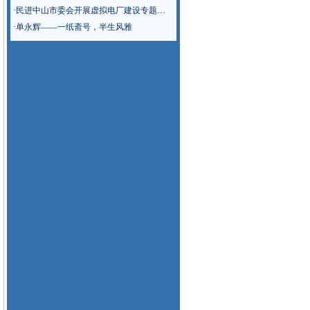
·
民进中山市委会开展虚拟电厂建设专题调研
·
单永辉——一纸斋号，半生风雅