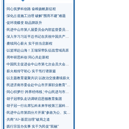
·
同心筑梦科创路 奋楫扬帆新征程
·
深化占道施工治理 破解“围而不建”难题
·
促环境蝶变 助品牌跃升
·
民进中山市第八届委员会内部监督委员会召开第一次会议
·
深入学习习近平总书记在庆祝中国共产党成立105周年大会上的重要讲话精神
·
赓续同心薪火 实干担当启新程
·
以篮球赴山海！王瑞琛带队征战雪域高原
·
周年研思科创 同心共赴新程
·
中国民主促进会中山市第七次会员大会召开
·
薪火相传守初心 实干笃行谱新篇
·
以主题教育凝聚共识 以政治交接赓续薪火
·
民进济南市委会赴中山市开展职业教育“新双高”建设专题调研
·
同心织梦行·跨界经纬线 ¦ 中山民进与市教师发展中心“青春聊聊吧”活动走进南侨英才学校
·
胡子冠带队走访调研启思顿教育集团
·
胡子冠一行出席弘科未来学校第三届科技节
·
民进中山市第四分片开展“参政为公、实干为民”主题教育学习调研
·
共商“AI+基层治理”破局之道
·
践行宗旨办实事 实干为民促“双融”