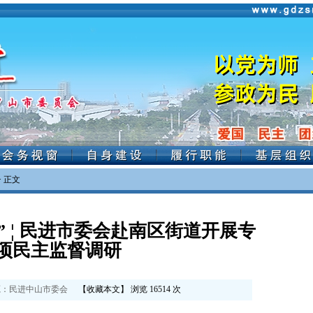
> 正文
” ¦ 民进市委会赴南区街道开展专
项民主监督调研
：
民进中山市委会
【
收藏本文
】 浏览
16514
次