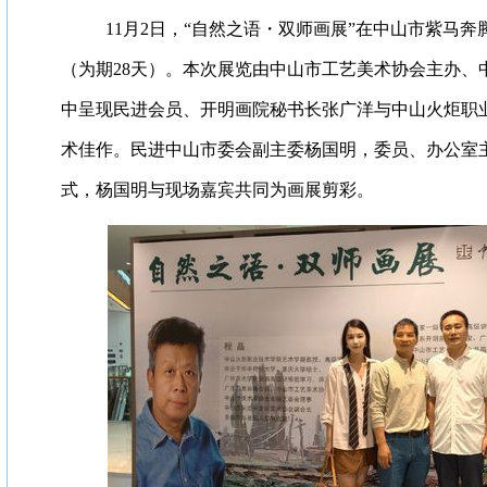
1
1月2日，“自然之语・双师画展”在中山市紫马
（为期28天）。本次展览由中山市工艺美术协会主办、
中呈现民进会员、开明画院秘书长张广洋与中山火炬职
术佳作。民进中山市委会副主委杨国明，委员、办公室
式，杨国明与现场嘉宾共同为画展剪彩。