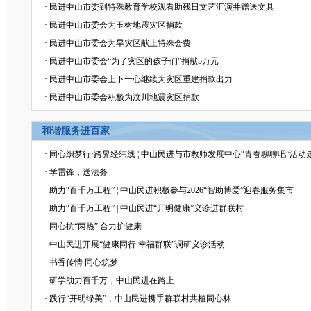
·
民进中山市委到特殊教育学校观看助残日文艺汇演并赠送文具
·
民进中山市委会为玉树地震灾区捐款
·
民进中山市委会为旱灾区献上特殊会费
·
民进中山市委会“为了灾区的孩子们”捐献5万元
·
民进中山市委会上下一心继续为灾区重建捐款出力
·
民进中山市委会积极为汶川地震灾区捐款
和谐服务进百家
·
同心织梦行·跨界经纬线 ¦ 中山民进与市教师发展中心“青春聊聊吧”活
·
学雷锋，送法务
·
助力“百千万工程” ¦ 中山民进积极参与2026“智助博爱”迎春服务集市
·
助力“百千万工程” | 中山民进“开明健康”义诊进群联村
·
同心抗“两热” 合力护健康
·
中山民进开展“健康同行 幸福群联”调研义诊活动
·
书香传情 同心筑梦
·
研学助力百千万，中山民进在路上
·
践行“开明绿美”，中山民进携手群联村共植同心林