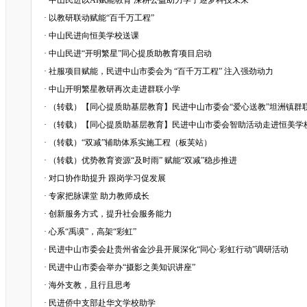
·
中山民进以AI赋能教育 深耕公益助力学子逐梦科技未来
·
以教研联动赋能“百千万工程”
·
中山民进向恒美学校送课
·
中山民进“开明繁星”同心提质助教育项目启动
·
社服项目赋能，民进中山市委会为 “百千万工程” 注入强劲动力
·
中山开明繁星教研再次走进群联小学
·
（转载）【同心提质助基层教育】民进中山市委会“爱心送教”坦洲镇群
·
（转载）【同心提质助基层教育】民进中山市委会智助活动走进恒美学
·
（转载）“双减”辅助体系实施工程（板芙站）
·
（转载）优势教育资源“及时雨” 赋能“双减”稳步推进
·
对口协作助提升 跟岗学习促发展
·
专家把脉课堂 助力教师成长
·
创新服务方式，提升社会服务能力
·
心系“禹谟”，高架“彩虹”
·
民进中山市委会赴贵州省金沙县开展深化“同心·彩虹行动”调研活动
·
民进中山市委会举办“摄影之美知识讲座”
·
海外支教，且行且思考
·
民进侨中支部赴华文学校助学