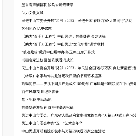
·
墨香春声润群联 骏马奋蹄启新章
·
助力文化兴城
·
民进中山市委会开展“乙巳（2025）民进全国‘春联万家•大道同行’活动
·
艺创同心 忆史铭志
·
【助力“百千万工程”】中山民进：翰墨凝香 金龙送福
·
【助力“百千万工程”】中山民进“文化年货”进群联村
·
“岐澳藏珍”藏品中山展举办 陈玉琼出席开幕式
·
书画名家进校园 油彩飘香润成长
·
民进中山市委会开展“癸卯（2023）年民进全国‘春联万家·奔赴新征程’
·
（转载）名家与你共赴这场秋日里的书画艺术盛宴
·
砥砺同行——庆祝中国共产党成立100周年 广东民进书画联展在中山开
·
百年风华茂 世纪正青春
·
笔下生花 书写精彩
·
翰墨飘香迎新春 群英挥毫送祝福
·
民进中山市委会、广东省人民政府文史研究馆合办 “万福万联送万家”公
·
民进中山市委会举办“五一”艺术嘉年华
·
中山民进开明画院积极参与万福万联送万家公益活动