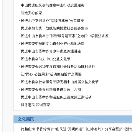
·
中山民进组队参与健康中山行动志愿服务
·
筑造安心的家
·
民进北中支部举办“阅读与成长”公益讲座
·
民进参加市统一战线智助博爱社会服务集市
·
民进中山市委举办“和谐服务进百家”之港口中学普法讲座
·
民进市委委员胡文为市创业孵化基地送课
·
民进中山市委举办青少年家庭沟通讲座
·
民进市委会助力中山公益文化节
·
民进市委会2016年度首期社会服务活动顺利举行
·
让“同心·公益周末”活动更贴近群众需要
·
民进市委会社会服务品牌亮相中山首届公益文化节
·
民进市委会举办和谐服务进百家（六期）
·
民进中山市委举办和谐服务进百家第五期活动
·
服务惠民 和谐百家
文化惠民
·
跨越山海 书香传情 | 中山民进“开明阅读”《山水有约》分享会暨捐书活