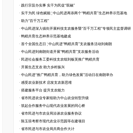
·
践行宗旨办实事 实干为民促“双融”
·
实干为民 绿色赋能 ¦ 中山民进再添两个“鸭稻共育”生态种养示范基地
·
助力“百千万工程”
·
中山民进深入镇街开展科技支农服务暨“百千万工程”专项民主监督调研
·
鸭稻共育生态种养示范基地建成
·
首个全国生态日 ¦ 中山民进“鸭稻共育”支农服务活动到南朗
·
中山民进到南朗街道开展“鸭稻共育”支农服务活动
·
民进社会服务工委科技支农组到板芙推广鸭稻共育
·
开展生态支农 助力乡村振兴
·
中山民进“推广鸭稻共育，助力绿色发展”活动日在南朗举办
·
感受农业新技术 启发支农新思维
·
搭建服务平台 提升支农能力
·
省市民进农业专家组助力中山农业转型升级
·
筑起合作服务中山现代农业发展的同心桥
·
省市民进与市农业局洽谈农业服务协议
·
陈玉琼考察市现代农业示范园等在建项目
·
省市民进与市农业局共商合作大计