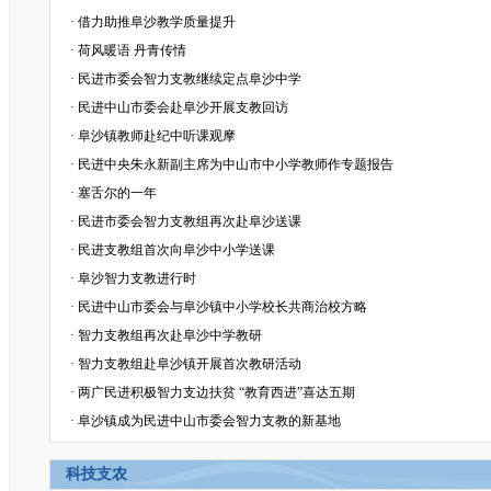
·
借力助推阜沙教学质量提升
·
荷风暖语 丹青传情
·
民进市委会智力支教继续定点阜沙中学
·
民进中山市委会赴阜沙开展支教回访
·
阜沙镇教师赴纪中听课观摩
·
民进中央朱永新副主席为中山市中小学教师作专题报告
·
塞舌尔的一年
·
民进市委会智力支教组再次赴阜沙送课
·
民进支教组首次向阜沙中小学送课
·
阜沙智力支教进行时
·
民进中山市委会与阜沙镇中小学校长共商治校方略
·
智力支教组再次赴阜沙中学教研
·
智力支教组赴阜沙镇开展首次教研活动
·
两广民进积极智力支边扶贫 “教育西进”喜达五期
·
阜沙镇成为民进中山市委会智力支教的新基地
科技支农