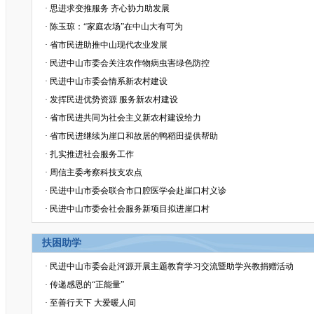
·
思进求变推服务 齐心协力助发展
·
陈玉琼：“家庭农场”在中山大有可为
·
省市民进助推中山现代农业发展
·
民进中山市委会关注农作物病虫害绿色防控
·
民进中山市委会情系新农村建设
·
发挥民进优势资源 服务新农村建设
·
省市民进共同为社会主义新农村建设给力
·
省市民进继续为崖口和故居的鸭稻田提供帮助
·
扎实推进社会服务工作
·
周信主委考察科技支农点
·
民进中山市委会联合市口腔医学会赴崖口村义诊
·
民进中山市委会社会服务新项目拟进崖口村
扶困助学
·
民进中山市委会赴河源开展主题教育学习交流暨助学兴教捐赠活动
·
传递感恩的“正能量”
·
至善行天下 大爱暖人间