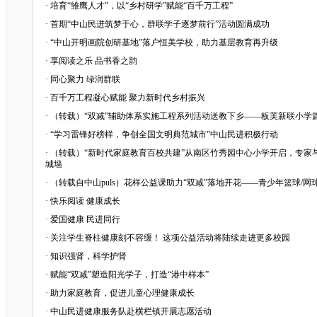
·
培育“雏鹰人才”，以“乡村研学”赋能“百千万工程”
·
首期“中山民进筑梦于心，群联学子逐梦前行”活动圆满成功
·
“中山开明画院创研基地”落户恒美学校，助力基层教育再升级
·
享阅读之乐 品书香之韵
·
同心聚力 绿润群联
·
百千万工程凝心赋能 聚力新时代乡村振兴
·
（转载）“双减”辅助体系实施工程系列活动送教下乡——板芙新联小学
·
“学习雷锋好榜样，争创全国文明典范城市”中山民进积极行动
·
（转载）“新时代家庭教育百校共建”从南区竹秀园中心小学开启，专家
城墙
·
（转载自中山puls）花样公益课助力“双减”落地开花——青少年篮球/
·
快乐阅读 健康成长
·
爱国健康 民进同行
·
关注学生脊柱健康刻不容缓！ 这项公益活动将陆续走进更多校园
·
知识强肾，科学护肾
·
赋能“双减”塑造阳光学子，打造“港中样本”
·
助力家庭教育，促进儿童心理健康成长
·
中山民进健康服务队赴横栏镇开展志愿活动