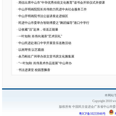
·
周信出席中山市“中华优秀传统文化教育”读书会开班仪式并授课
·
中山开明画院院长肖伟助力民进中央社会服务工作
·
中山开明画院书法公益讲座走进镇区
·
民进中山市委举办智助博爱之“舞蹈编导”港口中学行
·
让收藏“活”起来，传送正能量
·
一叶知秋 肖伟向湘亲“艺术回礼”
·
中山民进赴港口中学开展音乐送教活动
·
以画寄情 以艺载德
·
余乃刚在广州举办崇文堂书房文化雅集展
·
“一叶知秋·肖伟美术作品巡展”中山举办
·
书法进课堂 校园墨飘香
本网站于
Copyright 2010 ww
版权所有 中国民主促进会广东省中山市委员会
粤ICP备10233946号
粤